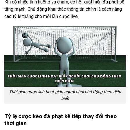
Khi có nhiều tình huống va chạm, cơ hội xuất hiện đá phạt sẽ
tăng mạnh. Chủ động khai thác thông tin chính là cách nâng
cao tỷ lệ thắng cho mỗi lần cược live.
Thời gian cược linh hoạt giúp người chơi chủ động theo diễn
biến
Tỷ lệ cược kèo đá phạt kế tiếp thay đổi theo
thời gian