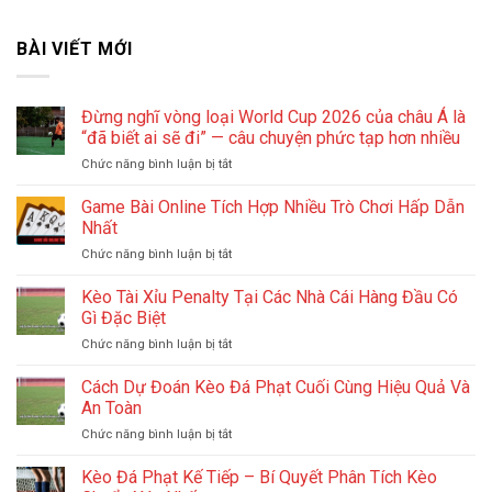
BÀI VIẾT MỚI
Đừng nghĩ vòng loại World Cup 2026 của châu Á là
“đã biết ai sẽ đi” — câu chuyện phức tạp hơn nhiều
Chức năng bình luận bị tắt
ở
Đừng
nghĩ
Game Bài Online Tích Hợp Nhiều Trò Chơi Hấp Dẫn
vòng
Nhất
loại
Chức năng bình luận bị tắt
ở
World
Game
Cup
Bài
Kèo Tài Xỉu Penalty Tại Các Nhà Cái Hàng Đầu Có
2026
Online
của
Gì Đặc Biệt
Tích
châu
Chức năng bình luận bị tắt
ở
Hợp
Á
Kèo
Nhiều
là
Tài
Cách Dự Đoán Kèo Đá Phạt Cuối Cùng Hiệu Quả Và
Trò
“đã
Xỉu
Chơi
An Toàn
biết
Penalty
Hấp
ai
Chức năng bình luận bị tắt
ở
Tại
Dẫn
sẽ
Cách
Các
Nhất
đi”
Dự
Kèo Đá Phạt Kế Tiếp – Bí Quyết Phân Tích Kèo
Nhà
—
Đoán