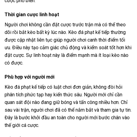
cược phổ biến.
Thời gian cược linh hoạt
Người chơi không cần đặt cược trước trận mà có thể theo
dõi rồi bắt kèo bất kỳ lúc nào. Kèo đá phạt kế tiếp thường
được cập nhật liên tục giúp người chơi canh thời điểm tối
ưu. Điều này tạo cảm giác chủ động và kiểm soát tốt hơn khi
đặt cược. Sự linh hoạt này là điểm mạnh mà ít loại kèo nào
có được.
Phù hợp với người mới
Kèo đá phạt kế tiếp có luật chơi đơn giản, không đòi hỏi
phân tích phức tạp hay kiến thức sâu. Người mới chỉ cần
quan sát đội nào đang giữ bóng và tấn công nhiều hơn. Chỉ
sau vài trận, người chơi đã có thể nắm bắt và tham gia tự tin.
Đây là bước khởi đầu an toàn cho người mới bước chân vào
thế giới cá cược.