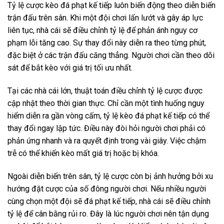
Tỷ lệ cược kèo đá phạt kế tiếp luôn biến động theo diễn biến
trận đấu trên sân. Khi một đội chơi lấn lướt và gây áp lực
liên tục, nhà cái sẽ điều chỉnh tỷ lệ để phản ánh nguy cơ
phạm lỗi tăng cao. Sự thay đổi này diễn ra theo từng phút,
đặc biệt ở các trận đấu căng thẳng. Người chơi cần theo dõi
sát để bắt kèo với giá trị tối ưu nhất.
Tại các nhà cái lớn, thuật toán điều chỉnh tỷ lệ cược được
cập nhật theo thời gian thực. Chỉ cần một tình huống nguy
hiểm diễn ra gần vòng cấm, tỷ lệ kèo đá phạt kế tiếp có thể
thay đổi ngay lập tức. Điều này đòi hỏi người chơi phải có
phản ứng nhanh và ra quyết định trong vài giây. Việc chậm
trễ có thể khiến kèo mất giá trị hoặc bị khóa.
Ngoài diễn biến trên sân, tỷ lệ cược còn bị ảnh hưởng bởi xu
hướng đặt cược của số đông người chơi. Nếu nhiều người
cùng chọn một đội sẽ đá phạt kế tiếp, nhà cái sẽ điều chỉnh
tỷ lệ để cân bằng rủi ro. Đây là lúc người chơi nên tận dụng