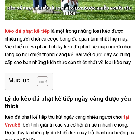
Kèo đá phạt kế tiếp
là một trong những loại kèo được
nhiều người chơi cá cược bóng đá quan tâm nhất hiện nay.
Việc hiểu rõ và phân tích kỹ kèo đá phạt sẽ giúp người chơi
tăng cơ hội chiến thắng đáng kể. Bài viết dưới đây sẽ cung
cấp cho bạn những kiến thức cần thiết nhất về loại kèo này.
Mục lục
Lý do kèo đá phạt kế tiếp ngày càng được yêu
thích
Kèo đá phạt kế tiếp thu hút ngày càng nhiều người chơi
tại
Vivu88
bởi tính giải trí cao và cơ hội ăn tiền nhanh chóng.
Dưới đây là những lý do khiến kèo này trở thành xu hướng cá