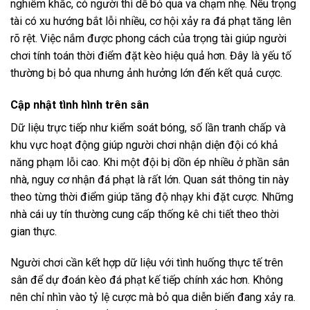
nghiêm khắc, có người thì dễ bỏ qua va chạm nhẹ. Nếu trọng
tài có xu hướng bắt lỗi nhiều, cơ hội xảy ra đá phạt tăng lên
rõ rệt. Việc nắm được phong cách của trọng tài giúp người
chơi tính toán thời điểm đặt kèo hiệu quả hơn. Đây là yếu tố
thường bị bỏ qua nhưng ảnh hưởng lớn đến kết quả cược.
Cập nhật tình hình trên sân
Dữ liệu trực tiếp như kiểm soát bóng, số lần tranh chấp và
khu vực hoạt động giúp người chơi nhận diện đội có khả
năng phạm lỗi cao. Khi một đội bị dồn ép nhiều ở phần sân
nhà, nguy cơ nhận đá phạt là rất lớn. Quan sát thông tin này
theo từng thời điểm giúp tăng độ nhạy khi đặt cược. Những
nhà cái uy tín thường cung cấp thống kê chi tiết theo thời
gian thực.
Người chơi cần kết hợp dữ liệu với tình huống thực tế trên
sân để dự đoán kèo đá phạt kế tiếp chính xác hơn. Không
nên chỉ nhìn vào tỷ lệ cược mà bỏ qua diễn biến đang xảy ra.